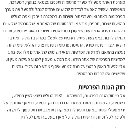
מערכת האתר מפעילה מערך פרסומות ותכנים עצמאי. בנוסף, המערכת
מאפשרת ועשויה לאפשר לצדדים שלישיים אחרים לנהל ולתפעל את מערך
הפרסומות באתר ואו מערכי תוכן ושירותים. במסגרת זו יתכן ויצפה הגולש
בהצעות שירות, תכנים, מידע או בפרסומות של האתר או של גורמים שלישיים
כלשהם- מידע או מודעות שמקורן במפרסמים חיצוניים האוספים מידע אודות
הגולש לרבות באמצעות שתילת עוגיות Cookies במחשב הגולש. זאת בין
השאר לצורך ניתוח מידע, התאמת פרסומות וניתוח צרכי הגולש. שימוש זה
נעשה בהתאם למדיניות הפרטיות ותנאי השימוש של אתרים אלו ואינו נוגע
למדיניות הפרטיות של אתר הידען. אם הגולש מעוניין למנוע פעילות מעין זו,
עליו לפעול באופן פרטני על מנת למנוע איסוף מידע כזה על ידי גורמים
שלישיים אלו לרבות מפרסמים.
חוק הגנת הפרטיות
על-פי חוק הגנת הפרטיות, התשמ"א – 1981 הגולש רשאי לעיין במידע,
כשמידע זה מוחזק במאגר מידע כהגדרתו בחוק. המידע הנאסף אודותיך על
ידי מפעילי האתר במסגרת פעילות ממוקדת או אגב אורחא, כפוף לחוק זה
ולפיכך לכל זכויות ודרישות הגולש וכל מאן דבעי, בהתאם לכל דין.