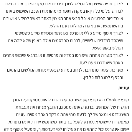
לצורך פנייה אישית אל הגולש לצורך פרסום או במקרי הצורך או בהתאם
לנדרש על פי כל דין או במקרה ותופר מי מהוראות הסכם השימוש באתר
או מדיניות הפרטיות או כל תנאי אחר המצוין באתר באשר למידע או שירות
בו השתמשת או במקרה מחלוקת עם הגולש.
לצורך איסוף מידע כללי או פרטני ואו ניתוח ומסירת מידע סטטיסטי
שימסר לצדדים שלישיים, לרבות מפרסמים אולם באופן שלא יזהה את
הגולש באופן אישי.
לצורך מטרות אחרות שיפורטו במדיניות פרטיות זו או בתנאי שימוש אחרים
באתר שיעודכנו מעת לעת.
מערכת האתר מתחייבת לנהוג במידע שנאסף אודות הגולשים בהתאם
ובכפוף למגבלות כל דין.
עוגיות
קובץ Cookie הוא קובץ קטן אשר מבקש רשות להיות ממוקם על הכונן
הקשיח של המחשב. ברגע שאתה מסכים, הקובץ מנתח את תעבורת
האינטרנט או מאפשר לך לדעת מתי אתה מבקר באתר מסוים. עוגיות
מאפשרות ליישומי אינטרנט לטפל בך בתור משתמש ייחודי, או אדם פרטי.
יישום אינטרנט יכול להתאים את פעילותו לפי העדפותיך, ומפעיל איסוף מידע