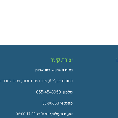
יצירת קשר
נאות השרון - בית אבות
כתובת
: קק"ל 6, מרכז פתח תקווה, צמוד למרכז רפואי רבין, ביה"ח השרון.
055-4543950
טלפון
:
פקס:
03-9088374
שעות פעילות:
ימי א'-ש' 08:00-17:00