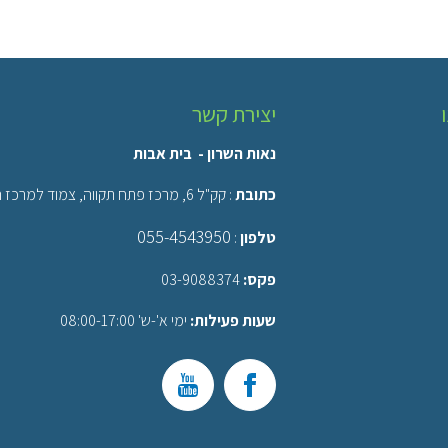
יצירת קשר
נאות השרון - בית אבות
כתובת
: קק"ל 6, מרכז פתח תקווה, צמוד למרכז רפואי רבין, ביה"ח השרון.
055-4543950
טלפון
:
פקס:
03-9088374
שעות פעילות:
ימי א'-ש' 08:00-17:00